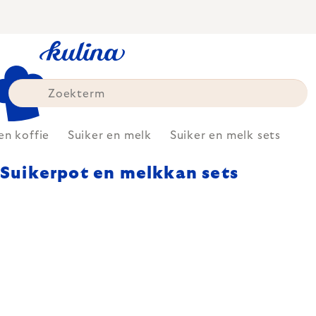
Skip
to
content
en koffie
Suiker en melk
Suiker en melk sets
Suikerpot en melkkan sets