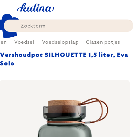
Skip
to
content
ken
Voedsel
Voedselopslag
Glazen potjes
Vershoudpot SILHOUETTE 1,5 liter, Eva
Solo