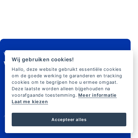
FOOTER
Wil je je abonneren op de nieuwsbrief?
Wij gebruiken cookies!
Wij geven u gratis bezorging
Hallo, deze website gebruikt essentiële cookies
Maximaal 2x per week
om de goede werking te garanderen en tracking
Al 177 000 mensen geabonneerd
cookies om te begrijpen hoe u ermee omgaat.
85% van de mensen is langer dan een jaar
Deze laatste worden alleen bijgehouden na
geabonneerd
voorafgaande toestemming.
Meer informatie
Laat me kiezen
Accepteer alles
HANDEL