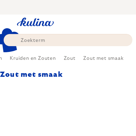
Skip
to
content
n
Kruiden en Zouten
Zout
Zout met smaak
Zout met smaak