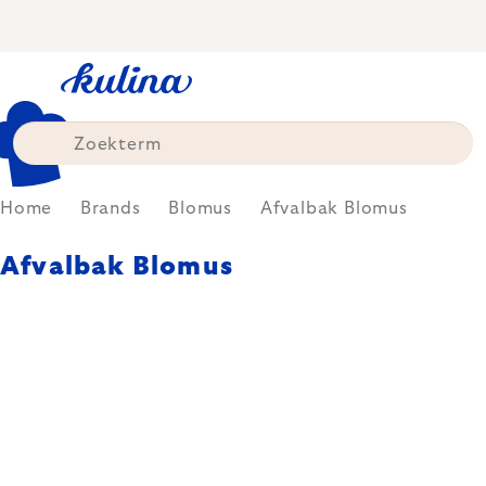
Skip
to
content
Home
Brands
Blomus
Afvalbak Blomus
Afvalbak Blomus