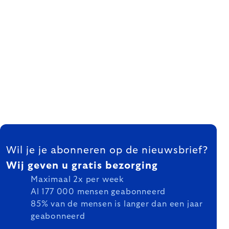
FOOTER
Wil je je abonneren op de nieuwsbrief?
Wij geven u gratis bezorging
Maximaal 2x per week
Al 177 000 mensen geabonneerd
85% van de mensen is langer dan een jaar
geabonneerd