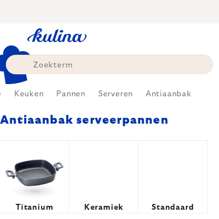
Skip
to
content
e
Keuken
Pannen
Serveren
Antiaanbak
Antiaanbak serveerpannen
Titanium
Keramiek
Standaard