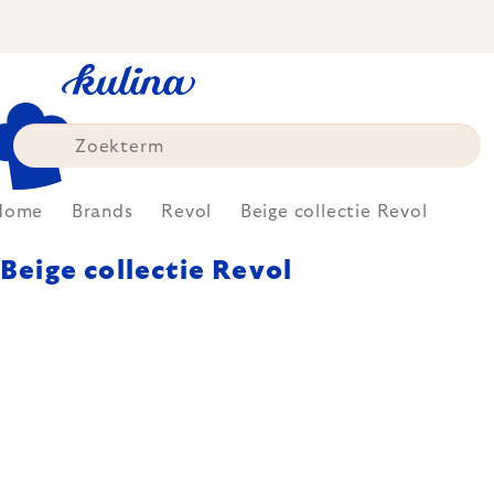
Skip
to
content
Home
Brands
Revol
Beige collectie Revol
Beige collectie Revol