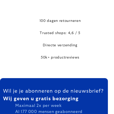
100 dagen retourneren
Trusted shops: 4,6 / 5
Directe verzending
50k+ productreviews
FOOTER
Wil je je abonneren op de nieuwsbrief?
Wij geven u gratis bezorging
Maximaal 2x per week
Al 177 000 mensen geabonneerd