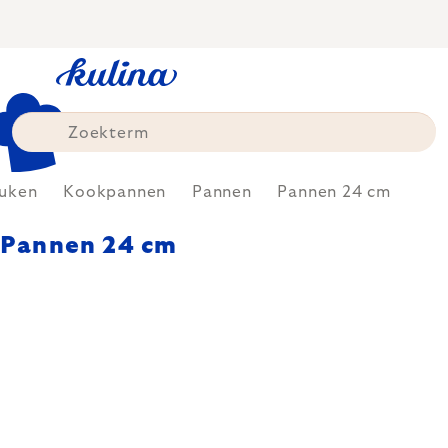
Skip
to
content
uken
Kookpannen
Pannen
Pannen 24 cm
Pannen 24 cm