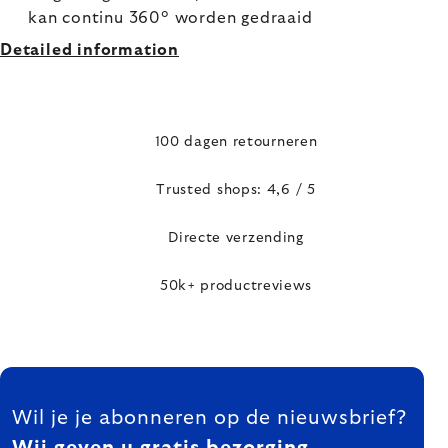
kan continu 360° worden gedraaid
Detailed information
100 dagen retourneren
Trusted shops: 4,6 / 5
Directe verzending
50k+ productreviews
FOOTER
Wil je je abonneren op de nieuwsbrief?
Wij geven u gratis bezorging