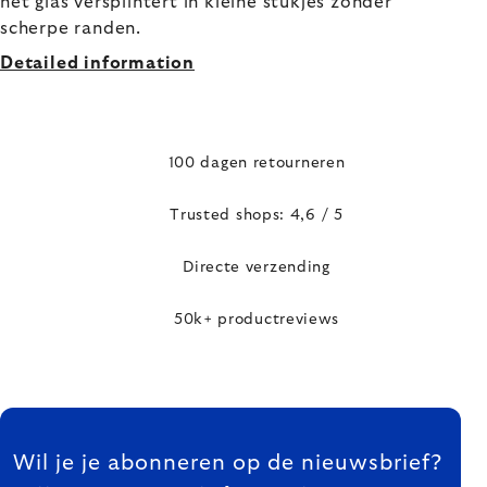
het glas versplintert in kleine stukjes zonder
scherpe randen.
Detailed information
100 dagen retourneren
Trusted shops: 4,6 / 5
Directe verzending
50k+ productreviews
FOOTER
Wil je je abonneren op de nieuwsbrief?