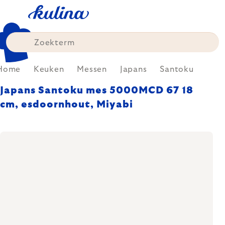
Skip
to
content
Home
Keuken
Messen
Japans
Santoku
Japans Santoku mes 5000MCD 67 18
cm, esdoornhout, Miyabi