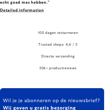
echt goed mes hebben."
Detailed information
100 dagen retourneren
Trusted shops: 4,6 / 5
Directe verzending
50k+ productreviews
FOOTER
Wil je je abonneren op de nieuwsbrief?
Wij geven u gratis bezorging