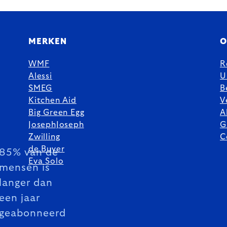
MERKEN
O
WMF
R
Alessi
U
SMEG
B
Kitchen Aid
V
Big Green Egg
A
JosephJoseph
G
Zwilling
C
de Buyer
85% van de
Eva Solo
mensen is
langer dan
een jaar
geabonneerd