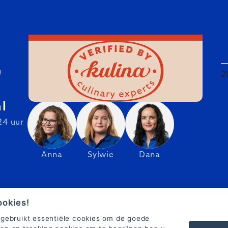
U
2
l
24 uur
Anna
Sylwie
Dana
ookies!
 gebruikt essentiële cookies om de goede