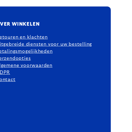
VER WINKELEN
etouren en klachten
itgebreide diensten voor uw bestelling
etalingsmogelijkheden
erzendopties
lgemene voorwaarden
DPR
ontact