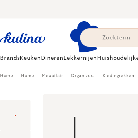
Skip
to
content
Brands
Keuken
Dineren
Lekkernijen
Huishoudelijk
Home
Home
Meubilair
Organizers
Kledingrekken