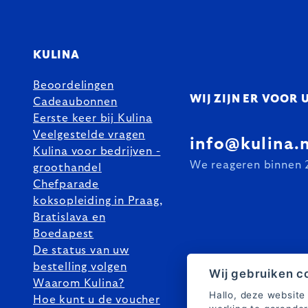
KULINA
Beoordelingen
WIJ ZIJN ER VOOR 
Cadeaubonnen
Eerste keer bij Kulina
Veelgestelde vragen
info@kulina.n
Kulina voor bedrijven -
We reageren binnen 
groothandel
Chefparade
koksopleiding in Praag,
Bratislava en
Boedapest
De status van uw
bestelling volgen
Wij gebruiken c
Waarom Kulina?
Hallo, deze website
Hoe kunt u de voucher