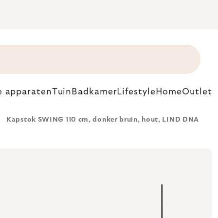
e apparaten
Tuin
Badkamer
Lifestyle
Home
Outlet
Kapstok SWING 110 cm, donker bruin, hout, LIND DNA