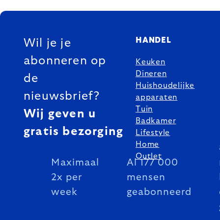
FOOTER
HANDEL
Wil je je
abonneren op
Keuken
Dineren
de
Huishoudelijke
nieuwsbrief?
apparaten
Tuin
Wij geven u
Badkamer
gratis bezorging
Lifestyle
Home
Outlet
Maximaal
Al 177 000
2x per
mensen
week
geabonneerd