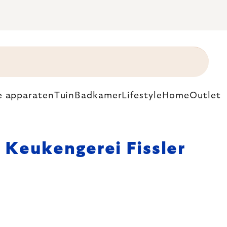
e apparaten
Tuin
Badkamer
Lifestyle
Home
Outlet
Keukengerei Fissler