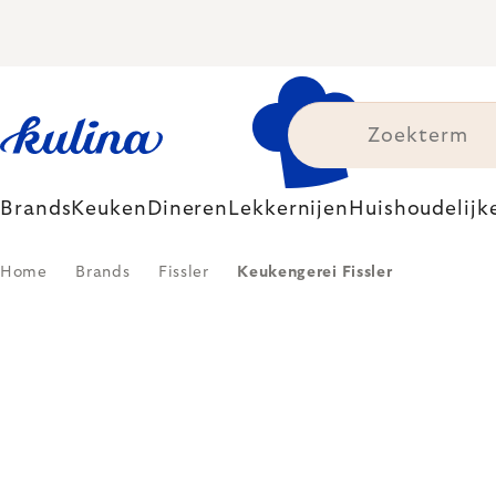
Skip
to
content
Brands
Keuken
Dineren
Lekkernijen
Huishoudelijk
Home
Brands
Fissler
Keukengerei Fissler