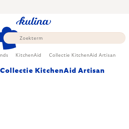
Skip
to
content
ands
KitchenAid
Collectie KitchenAid Artisan
Collectie KitchenAid Artisan