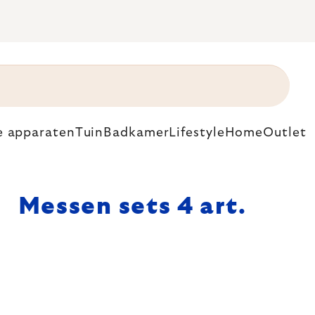
e apparaten
Tuin
Badkamer
Lifestyle
Home
Outlet
Messen sets 4 art.