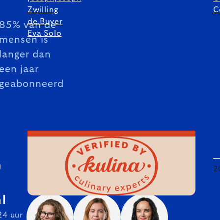
Zwilling
C
de Buyer
85% van de
Eva Solo
mensen is
langer dan
een jaar
geabonneerd
U
2
l
24 uur