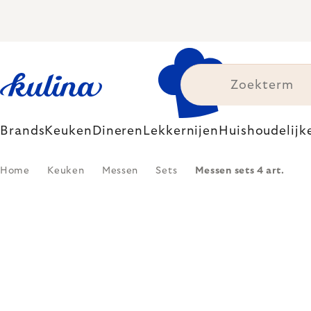
Skip
to
content
Brands
Keuken
Dineren
Lekkernijen
Huishoudelijk
Home
Keuken
Messen
Sets
Messen sets 4 art.