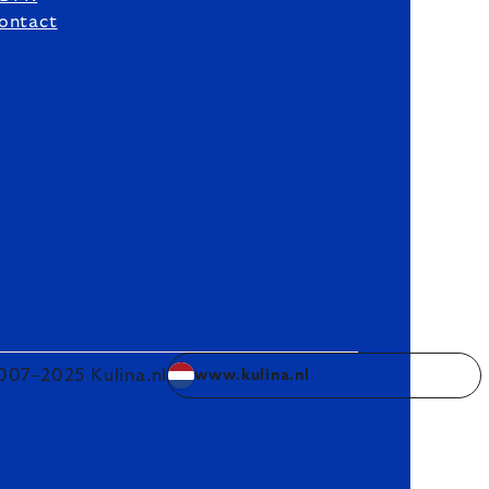
ontact
007–2025 Kulina.nl
www.kulina.nl