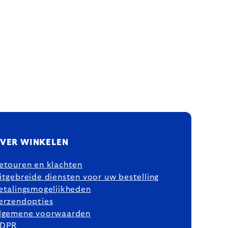
VER WINKELEN
etouren en klachten
itgebreide diensten voor uw bestelling
etalingsmogelijkheden
erzendopties
lgemene voorwaarden
DPR