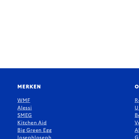
MERKEN
O
WMF
R
Alessi
U
SMEG
B
Kitchen Aid
V
Big Green Egg
A
JosephJoseph
G