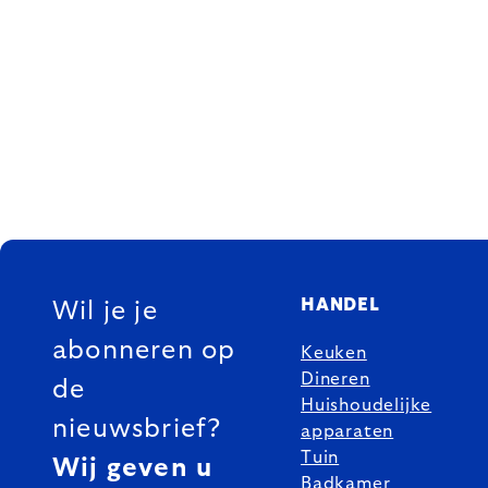
FOOTER
HANDEL
Wil je je
abonneren op
Keuken
Dineren
de
Huishoudelijke
nieuwsbrief?
apparaten
Tuin
Wij geven u
Badkamer