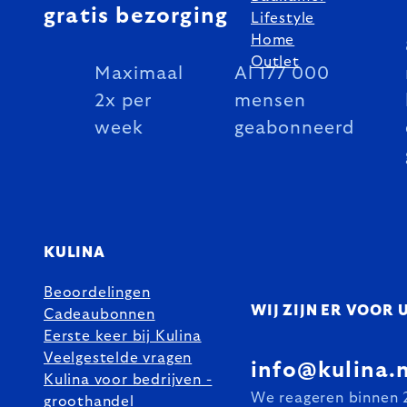
gratis bezorging
Lifestyle
Home
Outlet
Maximaal
Al 177 000
2x per
mensen
week
geabonneerd
KULINA
Beoordelingen
WIJ ZIJN ER VOOR 
Cadeaubonnen
Eerste keer bij Kulina
Veelgestelde vragen
info@kulina.n
Kulina voor bedrijven -
We reageren binnen 
groothandel