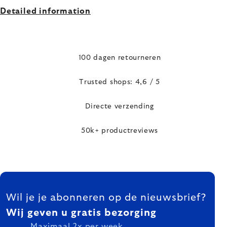
Detailed information
100 dagen retourneren
Trusted shops: 4,6 / 5
Directe verzending
50k+ productreviews
FOOTER
Wil je je abonneren op de nieuwsbrief?
Wij geven u gratis bezorging
Maximaal 2x per week