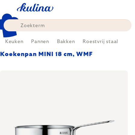
Skip
to
content
Keuken
Pannen
Bakken
Roestvrij staal
Koekenpan MINI 18 cm, WMF