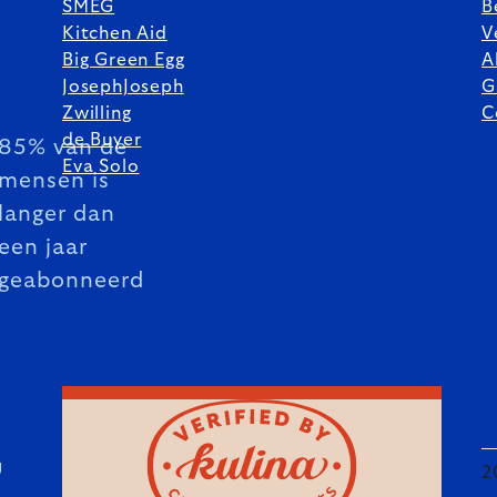
SMEG
B
Kitchen Aid
V
Big Green Egg
A
JosephJoseph
G
Zwilling
C
de Buyer
85% van de
Eva Solo
mensen is
langer dan
een jaar
geabonneerd
U
2