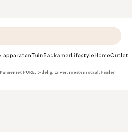
e apparaten
Tuin
Badkamer
Lifestyle
Home
Outlet
Pannenset PURE, 5-delig, zilver, roestvrij staal, Fissler