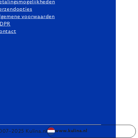
etalingsmogelijkheden
erzendopties
lgemene voorwaarden
DPR
ontact
007–2025 Kulina.nl
www.kulina.nl