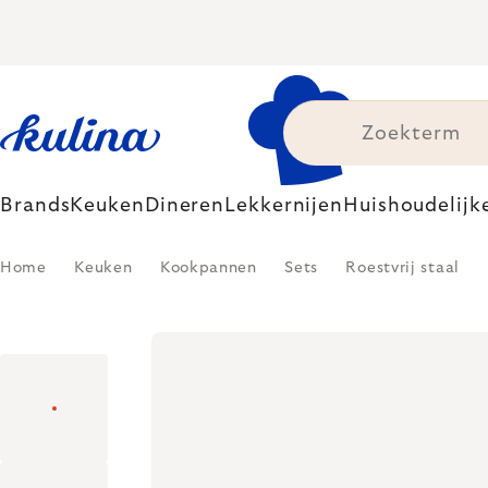
Skip
to
content
Brands
Keuken
Dineren
Lekkernijen
Huishoudelijk
Home
Keuken
Kookpannen
Sets
Roestvrij staal