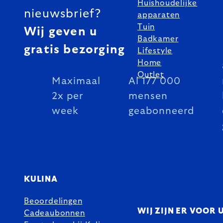
Huishoudelijke
nieuwsbrief?
apparaten
Tuin
Wij geven u
Badkamer
gratis bezorging
Lifestyle
Home
Outlet
Maximaal
Al 177 000
2x per
mensen
week
geabonneerd
KULINA
Beoordelingen
WIJ ZIJN ER VOOR 
Cadeaubonnen