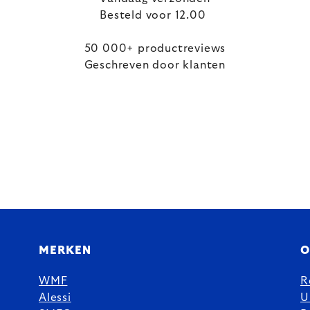
Besteld voor 12.00
50 000+ productreviews
Geschreven door klanten
MERKEN
O
WMF
R
Alessi
U