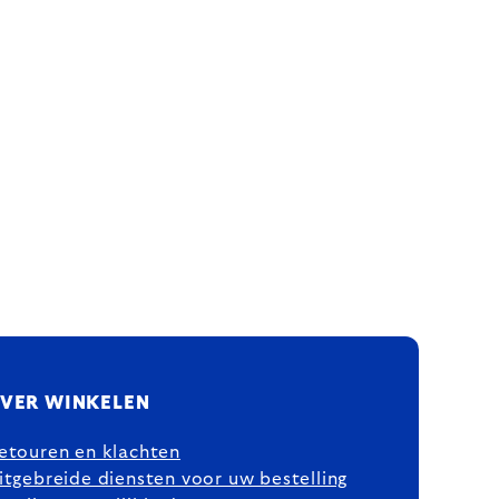
VER WINKELEN
etouren en klachten
itgebreide diensten voor uw bestelling