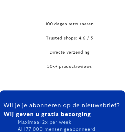
100 dagen retourneren
Trusted shops: 4,6 / 5
Directe verzending
50k+ productreviews
FOOTER
Wil je je abonneren op de nieuwsbrief?
Wij geven u gratis bezorging
Maximaal 2x per week
Al 177 000 mensen geabonneerd