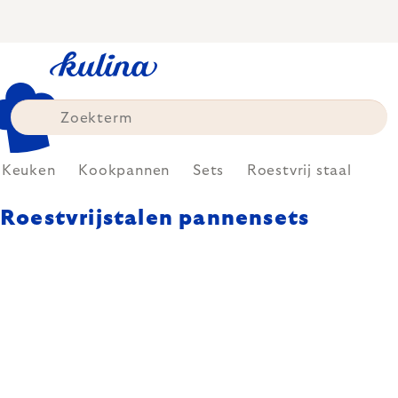
Skip
to
content
Keuken
Kookpannen
Sets
Roestvrij staal
Roestvrijstalen pannensets