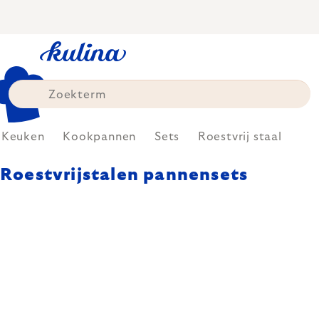
Skip
to
content
Keuken
Kookpannen
Sets
Roestvrij staal
Roestvrijstalen pannensets