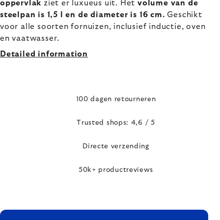
oppervlak
ziet er luxueus uit. Het
volume van de
steelpan is 1,5 l en de diameter is 16 cm.
Geschikt
voor alle soorten fornuizen, inclusief inductie, oven
en vaatwasser.
Detailed information
100 dagen retourneren
Trusted shops: 4,6 / 5
Directe verzending
50k+ productreviews
FOOTER