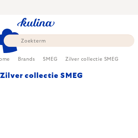
Skip
to
content
ome
Brands
SMEG
Zilver collectie SMEG
Zilver collectie SMEG