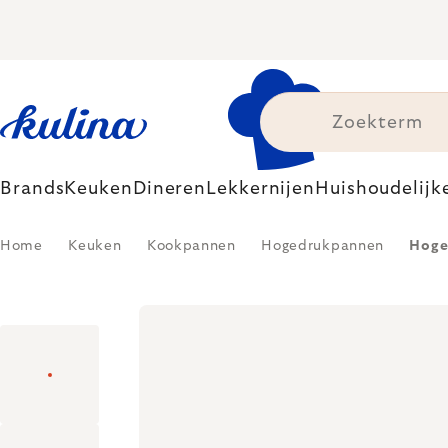
Skip
to
content
Brands
Keuken
Dineren
Lekkernijen
Huishoudelijk
Home
Keuken
Kookpannen
Hogedrukpannen
Hoged