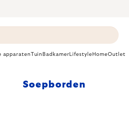
e apparaten
Tuin
Badkamer
Lifestyle
Home
Outlet
Soepborden