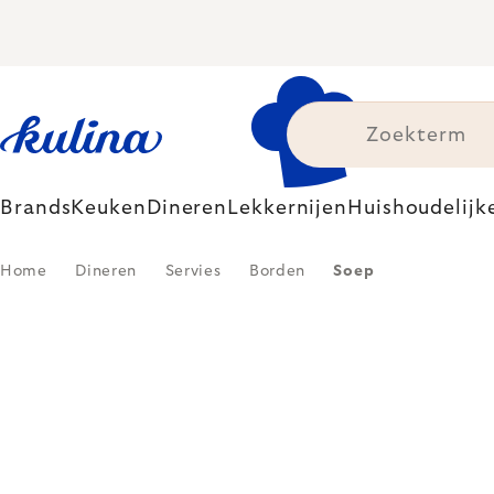
Skip
to
content
Brands
Keuken
Dineren
Lekkernijen
Huishoudelijk
Home
Dineren
Servies
Borden
Soep