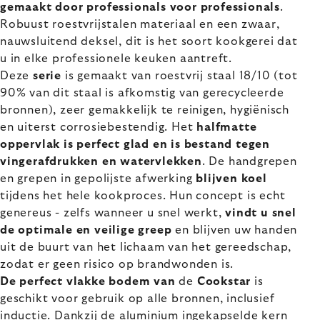
gemaakt door professionals voor professionals
.
Robuust roestvrijstalen materiaal en een zwaar,
nauwsluitend deksel, dit is het soort kookgerei dat
u in elke professionele keuken aantreft.
Deze
serie
is gemaakt van roestvrij staal 18/10 (tot
90% van dit staal is afkomstig van gerecycleerde
bronnen), zeer gemakkelijk te reinigen, hygiënisch
en uiterst corrosiebestendig. Het
halfmatte
oppervlak is perfect glad en is bestand tegen
vingerafdrukken en watervlekken
. De handgrepen
en grepen in gepolijste afwerking
blijven koel
tijdens het hele kookproces. Hun concept is echt
genereus - zelfs wanneer u snel werkt,
vindt u snel
de optimale en veilige greep
en blijven uw handen
uit de buurt van het lichaam van het gereedschap,
zodat er geen risico op brandwonden is.
De perfect vlakke bodem van
de
Cookstar
is
geschikt voor gebruik op alle bronnen, inclusief
inductie. Dankzij de aluminium ingekapselde kern