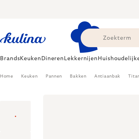
Skip
to
content
Brands
Keuken
Dineren
Lekkernijen
Huishoudelijk
Home
Keuken
Pannen
Bakken
Antiaanbak
Tita