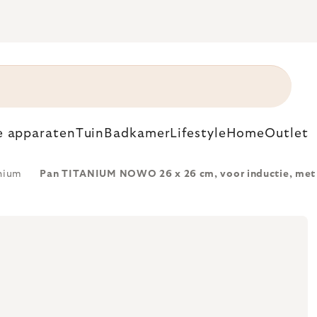
e apparaten
Tuin
Badkamer
Lifestyle
Home
Outlet
nium
Pan TITANIUM NOWO 26 x 26 cm, voor inductie, met 