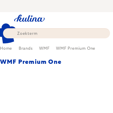
Skip
to
content
Home
Brands
WMF
WMF Premium One
WMF Premium One