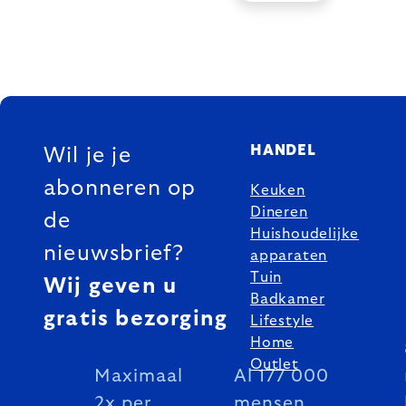
FOOTER
HANDEL
Wil je je
abonneren op
Keuken
Dineren
de
Huishoudelijke
nieuwsbrief?
apparaten
Tuin
Wij geven u
Badkamer
gratis bezorging
Lifestyle
Home
Outlet
Maximaal
Al 177 000
2x per
mensen