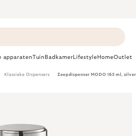
e apparaten
Tuin
Badkamer
Lifestyle
Home
Outlet
Klassieke Dispensers
Zeepdispenser MODO 165 ml, zilver, 