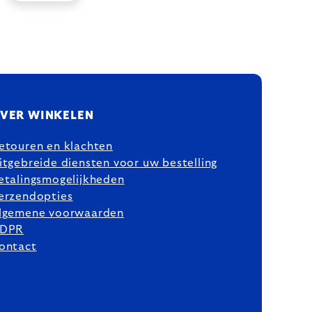
VER WINKELEN
etouren en klachten
itgebreide diensten voor uw bestelling
etalingsmogelijkheden
erzendopties
lgemene voorwaarden
DPR
ontact