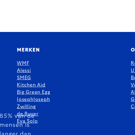
MERKEN
O
WMF
R
Alessi
U
SMEG
B
Kitchen Aid
V
Big Green Egg
A
JosephJoseph
G
Zwilling
C
de Buyer
85% van de
Eva Solo
mensen is
langer dan