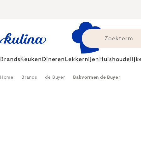
Skip
to
content
Brands
Keuken
Dineren
Lekkernijen
Huishoudelijk
Home
Brands
de Buyer
Bakvormen de Buyer