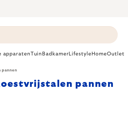
e apparaten
Tuin
Badkamer
Lifestyle
Home
Outlet
n pannen
oestvrijstalen pannen