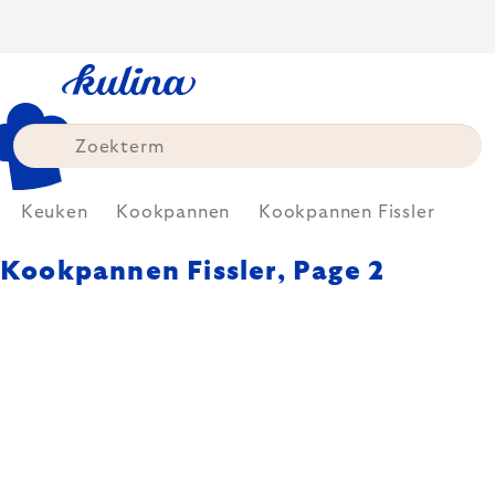
Skip
to
content
Keuken
Kookpannen
Kookpannen Fissler
Kookpannen Fissler
, Page 2