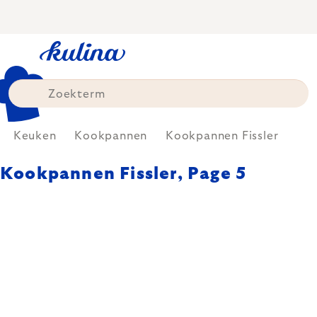
Skip
to
content
Keuken
Kookpannen
Kookpannen Fissler
Kookpannen Fissler
, Page 5