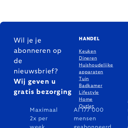
FOOTER
HANDEL
Wil je je
abonneren op
Keuken
Dineren
de
Huishoudelijke
nieuwsbrief?
apparaten
Tuin
Wij geven u
Badkamer
gratis bezorging
Lifestyle
Home
Outlet
Maximaal
Al 177 000
2x per
mensen
week
geabonneerd