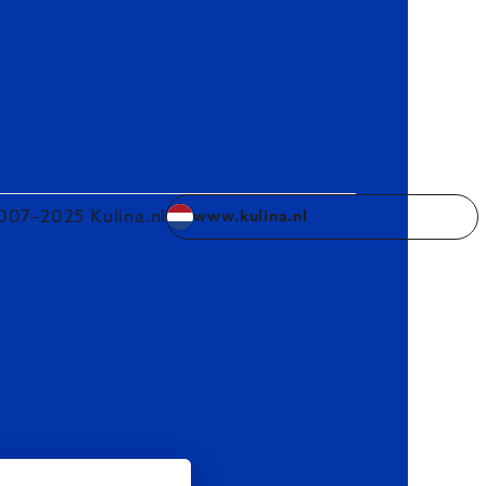
007–2025 Kulina.nl
www.kulina.nl