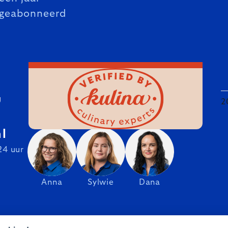
geabonneerd
U
2
l
24 uur
Anna
Sylwie
Dana