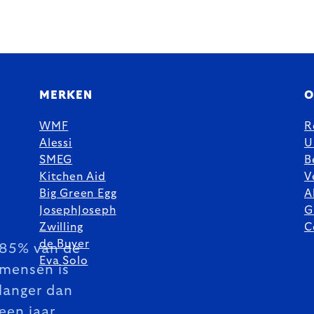
MERKEN
O
WMF
R
Alessi
U
SMEG
B
Kitchen Aid
V
Big Green Egg
A
JosephJoseph
G
Zwilling
C
de Buyer
85% van de
Eva Solo
mensen is
langer dan
een jaar