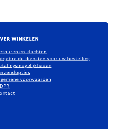
VER WINKELEN
etouren en klachten
itgebreide diensten voor uw bestelling
etalingsmogelijkheden
erzendopties
lgemene voorwaarden
DPR
ontact