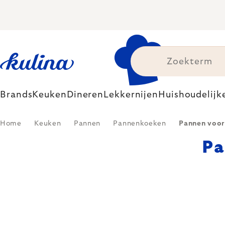
Skip
to
content
Brands
Keuken
Dineren
Lekkernijen
Huishoudelijk
Home
Keuken
Pannen
Pannenkoeken
Pannen voor
Pa