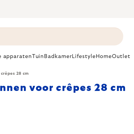
e apparaten
Tuin
Badkamer
Lifestyle
Home
Outlet
 crêpes 28 cm
nnen voor crêpes 28 cm