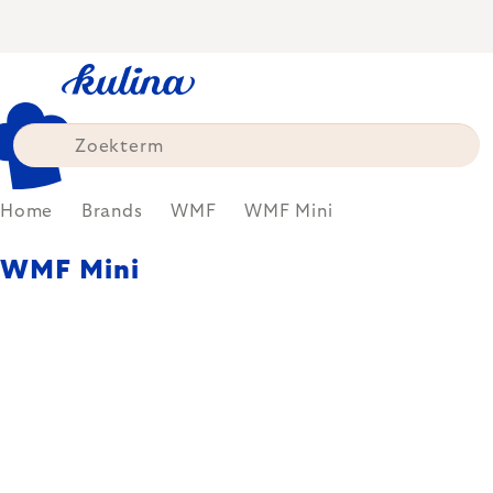
Skip
to
content
Home
Brands
WMF
WMF Mini
WMF Mini