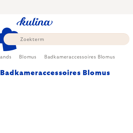
Skip
to
content
rands
Blomus
Badkameraccessoires Blomus
Badkameraccessoires Blomus