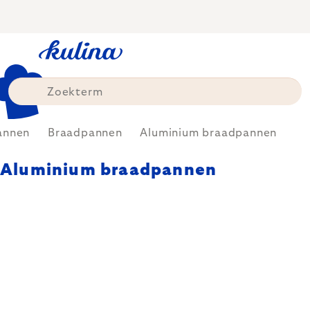
Skip
to
content
annen
Braadpannen
Aluminium braadpannen
Aluminium braadpannen