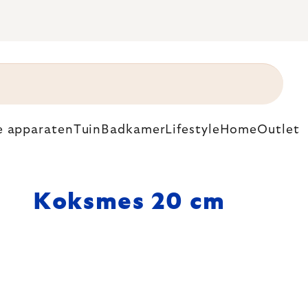
e apparaten
Tuin
Badkamer
Lifestyle
Home
Outlet
Koksmes 20 cm