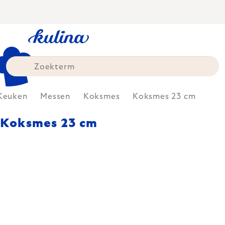
Skip
to
content
Keuken
Messen
Koksmes
Koksmes 23 cm
Koksmes 23 cm