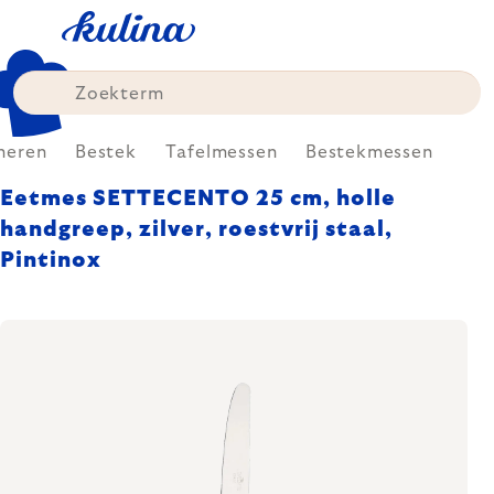
Skip
to
content
neren
Bestek
Tafelmessen
Bestekmessen
Eetmes SETTECENTO 25 cm, holle
handgreep, zilver, roestvrij staal,
Pintinox