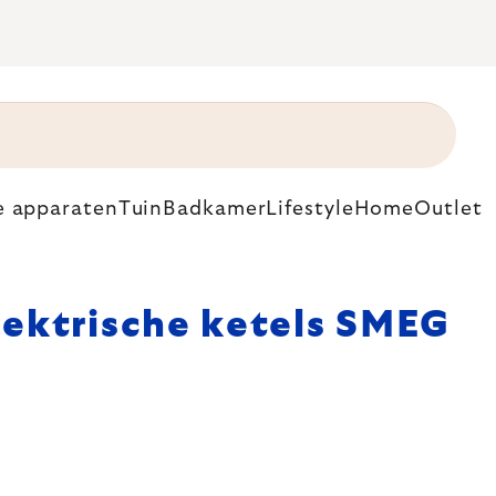
e apparaten
Tuin
Badkamer
Lifestyle
Home
Outlet
lektrische ketels SMEG