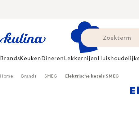
Skip
to
content
Brands
Keuken
Dineren
Lekkernijen
Huishoudelijk
Home
Brands
SMEG
Elektrische ketels SMEG
E