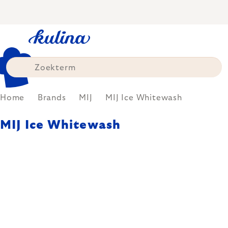
Skip
to
content
Home
Brands
MIJ
MIJ Ice Whitewash
MIJ Ice Whitewash