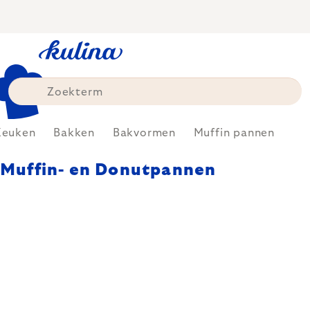
Skip
to
content
Keuken
Bakken
Bakvormen
Muffin pannen
Muffin- en Donutpannen