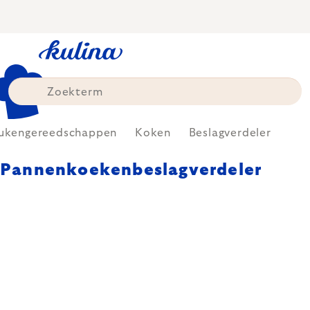
Skip
to
content
ukengereedschappen
Koken
Beslagverdeler
Pannenkoekenbeslagverdeler