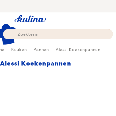
Skip
to
content
me
Keuken
Pannen
Alessi Koekenpannen
Alessi Koekenpannen