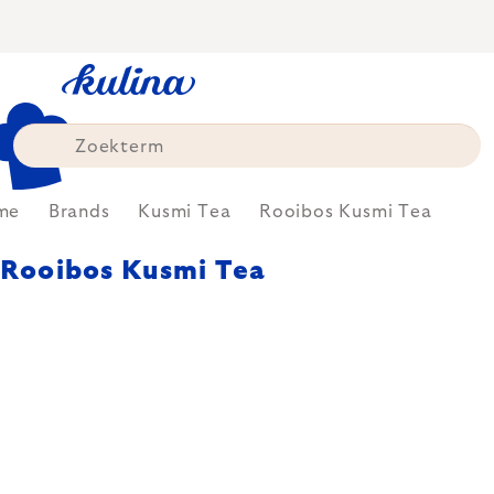
Skip
to
content
me
Brands
Kusmi Tea
Rooibos Kusmi Tea
Rooibos Kusmi Tea