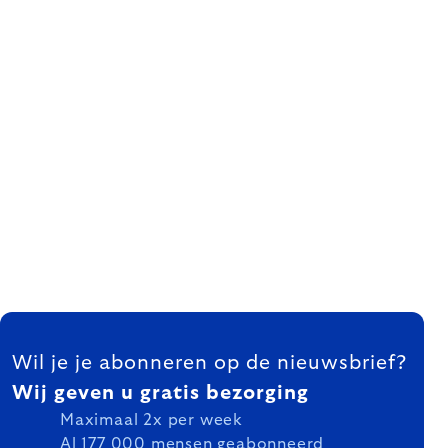
FOOTER
Wil je je abonneren op de nieuwsbrief?
Wij geven u gratis bezorging
Maximaal 2x per week
Al 177 000 mensen geabonneerd