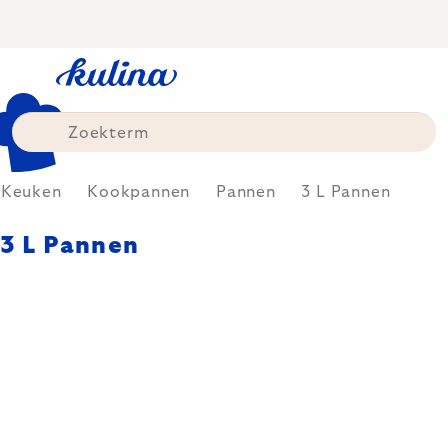
Skip
to
content
Keuken
Kookpannen
Pannen
3 L Pannen
3 L Pannen