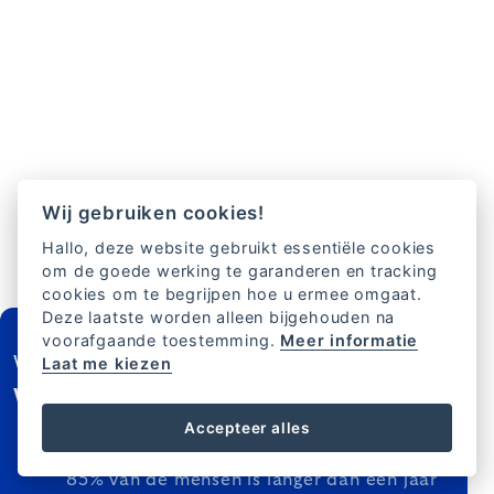
Wij gebruiken cookies!
Hallo, deze website gebruikt essentiële cookies
om de goede werking te garanderen en tracking
cookies om te begrijpen hoe u ermee omgaat.
Deze laatste worden alleen bijgehouden na
FOOTER
voorafgaande toestemming.
Meer informatie
Wil je je abonneren op de nieuwsbrief?
Laat me kiezen
Wij geven u gratis bezorging
Maximaal 2x per week
Accepteer alles
Al 177 000 mensen geabonneerd
85% van de mensen is langer dan een jaar