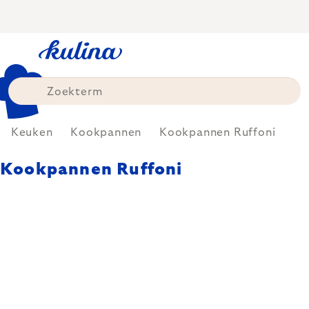
Skip
to
content
Keuken
Kookpannen
Kookpannen Ruffoni
Kookpannen Ruffoni