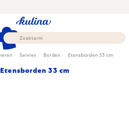
Skip
to
content
neren
Servies
Borden
Etensborden 33 cm
Etensborden 33 cm