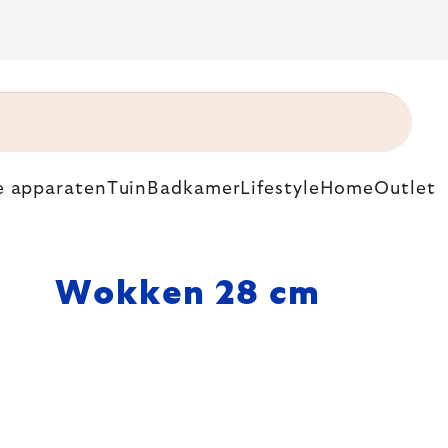
e apparaten
Tuin
Badkamer
Lifestyle
Home
Outlet
Wokken 28 cm