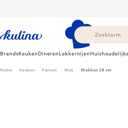
Skip
to
content
Brands
Keuken
Dineren
Lekkernijen
Huishoudelijk
Home
Keuken
Pannen
Wok
Wokken 28 cm