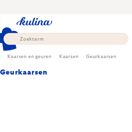
Skip
to
content
Kaarsen en geuren
Kaarsen
Geurkaarsen
Geurkaarsen